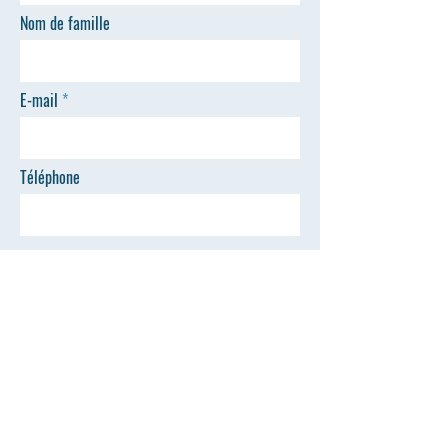
Nom de famille
E-mail
Téléphone
ENVOYER
Bureau d'inscription
collegealté
ressens@gmail.com