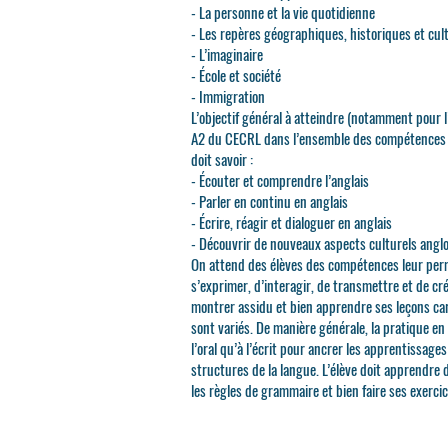
- La personne et la vie quotidienne
- Les repères géographiques, historiques et cul
- L’imaginaire
- École et société
- Immigration
L’objectif général à atteindre (notamment pour 
A2 du CECRL dans l’ensemble des compétences la
doit savoir :
- Écouter et comprendre l’anglais
- Parler en continu en anglais
- Écrire, réagir et dialoguer en anglais
- Découvrir de nouveaux aspects culturels ang
On attend des élèves des compétences leur pe
s’exprimer, d’interagir, de transmettre et de crée
montrer assidu et bien apprendre ses leçons car
sont variés. De manière générale, la pratique en 
l’oral qu’à l’écrit pour ancrer les apprentissage
structures de la langue.
L’élève doit apprendre 
les règles de grammaire et bien faire ses exerci