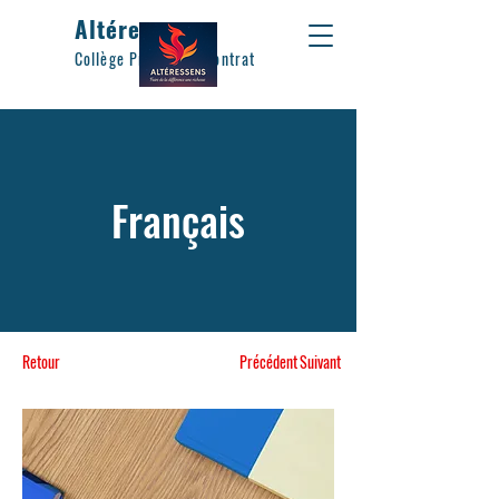
Altéressens
Collège Privé Hors contrat
Français
Retour
Précédent
Suivant